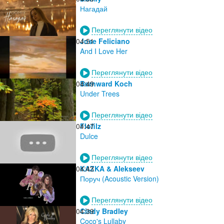
Нагадай
Переглянути відео
04:51
Jose Feliciano
And I Love Her
Переглянути відео
04:49
Bernward Koch
Under Trees
Переглянути відео
04:47
Flofilz
Dulce
Переглянути відео
04:43
KAZKA & Alekseev
Поруч (Acoustic Version)
Переглянути відео
04:39
Cindy Bradley
Coco's Lullaby