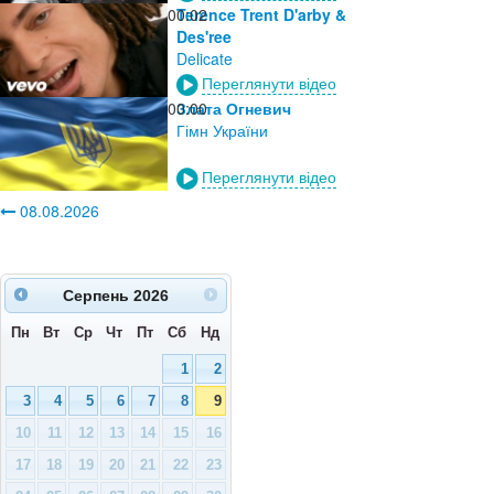
00:02
Terence Trent D'arby &
Des'ree
Delicate
Переглянути відео
00:00
Злата Огневич
Гімн України
Переглянути відео
08.08.2026
Серпень
2026
Пн
Вт
Ср
Чт
Пт
Сб
Нд
1
2
3
4
5
6
7
8
9
10
11
12
13
14
15
16
17
18
19
20
21
22
23