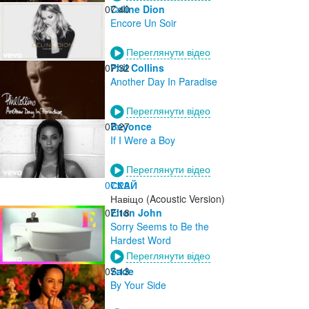
07:40
Celine Dion
Encore Un Soir
Переглянути відео
07:32
Phil Collins
Another Day In Paradise
Переглянути відео
07:27
Beyonce
If I Were a Boy
Переглянути відео
07:22
СКАЙ
Навіщо (Acoustic Version)
07:18
Elton John
Sorry Seems to Be the
Hardest Word
Переглянути відео
07:13
Sade
By Your Side