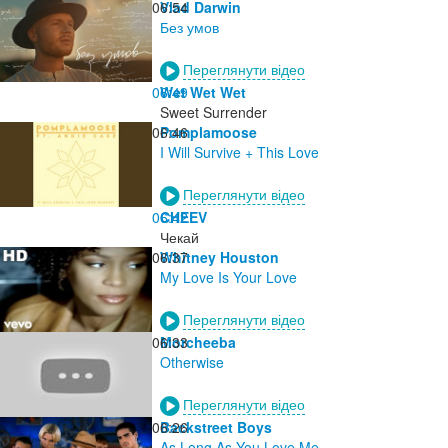
06:54
Vlad Darwin
Без умов
Переглянути відео
06:49
Wet Wet Wet
Sweet Surrender
06:46
Pomplamoose
I Will Survive + This Love
Переглянути відео
06:42
CHEEV
Чекай
06:37
Whitney Houston
My Love Is Your Love
Переглянути відео
06:33
Morcheeba
Otherwise
Переглянути відео
06:26
Backstreet Boys
As Long As You Love Me