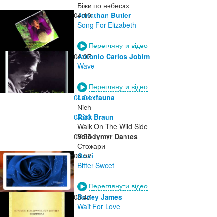
Біжи по небесах
04:10
Jonathan Butler
Song For Elizabeth
Переглянути відео
04:07
Antonio Carlos Jobim
Wave
Переглянути відео
04:04
Latexfauna
Nich
04:00
Rick Braun
Walk On The Wild Side
03:55
Volodymyr Dantes
Стожари
03:52
Govi
Bitter Sweet
Переглянути відео
03:47
Boney James
Wait For Love