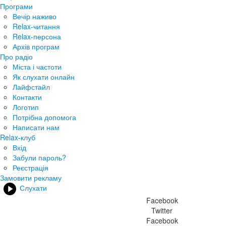
Програми
Вечір наживо
Relax-читання
Relax-персона
Архів програм
Про радіо
Міста і частоти
Як слухати онлайн
Лайфстайл
Контакти
Логотип
Потрібна допомога
Написати нам
Relax-клуб
Вхід
Забули пароль?
Реєстрація
Замовити рекламу
Слухати
Facebook
Twitter
Facebook