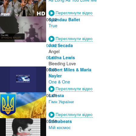
Переглянути відео
06:22
Spandau Ballet
True
Переглянути відео
06:12
Jon Secada
Angel
06:07
Leona Lewis
Bleeding Love
06:03
Robert Miles & Maria
Nayler
One & One
Переглянути відео
06:01
Lafesta
Гімн України
Переглянути відео
05:58
Drimabeats
Мій космос