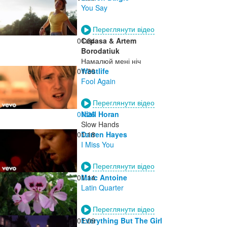
You Say
Переглянути відео
01:34
Cepasa & Artem
Borodatiuk
Намалюй мені ніч
01:30
Westlife
Fool Again
Переглянути відео
01:26
Niall Horan
Slow Hands
01:18
Darren Hayes
I Miss You
Переглянути відео
01:14
Marc Antoine
Latin Quarter
Переглянути відео
01:09
Everything But The Girl