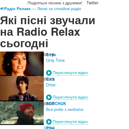
Поділіться піснею з друзями!
Twitter
🔊
Радіо Релакс
— Легке та спокійне радіо
Які пісні звучали
на Radio Relax
сьогодні
08:18
Enya
Only Time
Переглянути відео
08:13
Cars
Drive
Переглянути відео
08:07
SOBCHUK
Все роби з любов'ю
Переглянути відео
08:04
P!nk