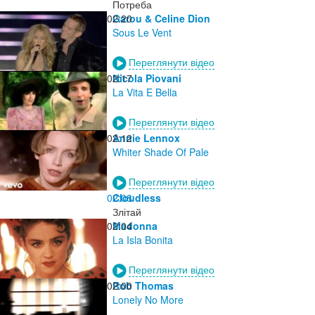
Потреба
02:20
Garou & Celine Dion
Sous Le Vent
Переглянути відео
02:17
Nicola Piovani
La Vita E Bella
Переглянути відео
02:12
Annie Lennox
Whiter Shade Of Pale
Переглянути відео
02:08
Cloudless
Злітай
02:04
Madonna
La Isla Bonita
Переглянути відео
02:00
Rob Thomas
Lonely No More