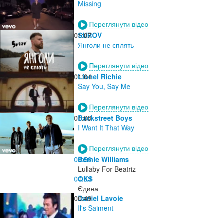
Missing
Переглянути відео
01:07
SUROV
Янголи не сплять
Переглянути відео
01:04
Lionel Richie
Say You, Say Me
Переглянути відео
01:00
Backstreet Boys
I Want It That Way
Переглянути відео
00:56
Bernie Williams
Lullaby For Beatriz
00:53
OKS
Єдина
00:49
Daniel Lavoie
Il's Saiment