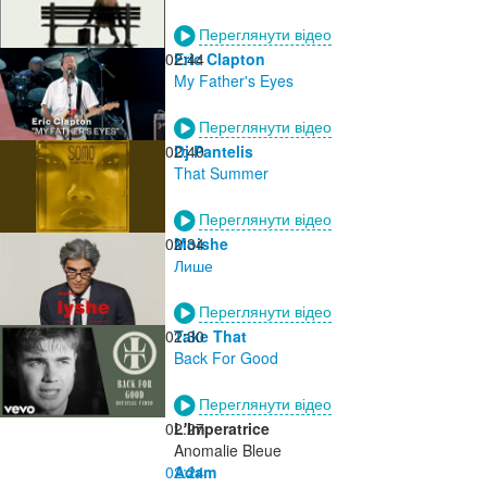
Переглянути відео
02:44
Eric Clapton
My Father's Eyes
Переглянути відео
02:40
Dj Pantelis
That Summer
Переглянути відео
02:34
Moishe
Лише
Переглянути відео
02:30
Take That
Back For Good
Переглянути відео
02:27
L'Imperatrice
Anomalie Bleue
02:24
Adam