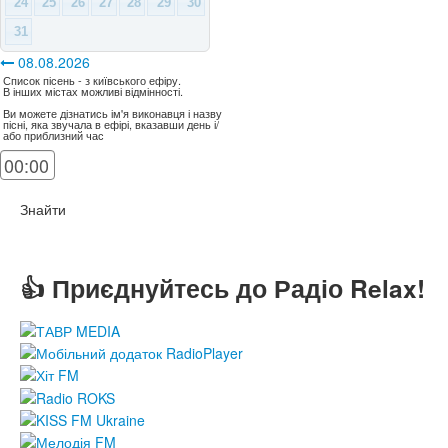
24
25
26
27
28
29
30
31
08.08.2026
Список пісень - з київського ефіру.
В інших містах можливі відмінності.
Ви можете дізнатись ім'я виконавця і назву
пісні, яка звучала в ефірі, вказавши день і/
або приблизний час
Знайти
👍 Приєднуйтесь до Радіо Relax!