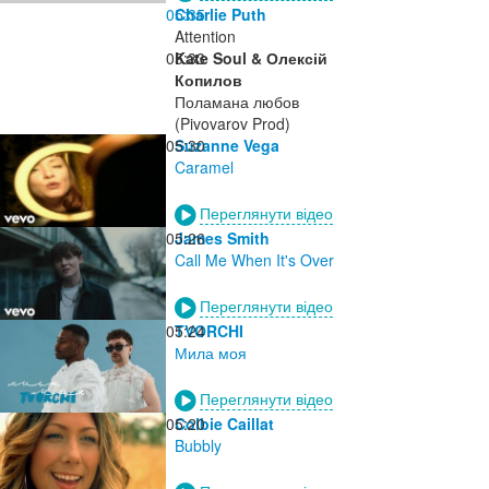
05:35
Charlie Puth
Attention
05:33
Kate Soul & Олексій
Копилов
Поламана любов
(Pivovarov Prod)
05:30
Suzanne Vega
Caramel
Переглянути відео
05:26
James Smith
Call Me When It's Over
Переглянути відео
05:24
TVORCHI
Мила моя
Переглянути відео
05:20
Colbie Caillat
Bubbly