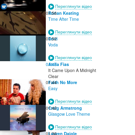
Переглянути відео
01:56
Ronan Keating
Time After Time
Переглянути відео
01:52
Dovi
Voda
Переглянути відео
01:48
Attila Fias
It Came Upon A Midnight
Clear
01:44
Faith No More
Easy
Переглянути відео
01:42
Craig Armstrong
Glasgow Love Theme
Переглянути відео
01:36
Lauren Daigle