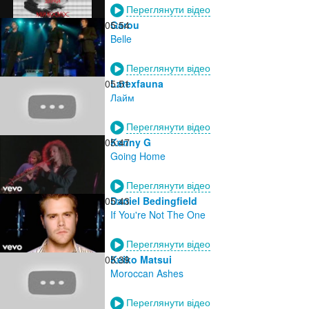
Переглянути відео
05:54
Garou
Belle
Переглянути відео
05:51
Latexfauna
Лайм
Переглянути відео
05:47
Kenny G
Going Home
Переглянути відео
05:43
Daniel Bedingfield
If You're Not The One
Переглянути відео
05:39
Keiko Matsui
Moroccan Ashes
Переглянути відео