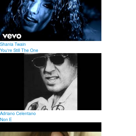
Shania Twain
You're Still The One
Adriano Celentano
Non E