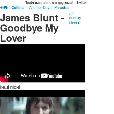
Поділіться піснею з друзями!
Twitter
🔊
Phil Collins
— Another Day In Paradise
до
James Blunt -
списку
пісень
Goodbye My
Lover
Інші пісні