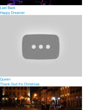
Laid Back
Happy Dreamer
Queen
Thank God It's Christmas