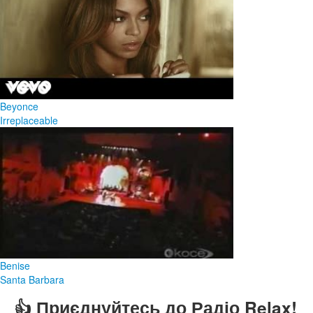
Beyonce
Irreplaceable
Benise
Santa Barbara
👍 Приєднуйтесь до Радіо Relax!