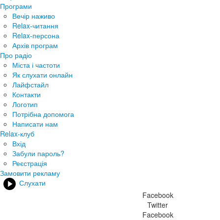
Програми
Вечір наживо
Relax-читання
Relax-персона
Архів програм
Про радіо
Міста і частоти
Як слухати онлайн
Лайфстайл
Контакти
Логотип
Потрібна допомога
Написати нам
Relax-клуб
Вхід
Забули пароль?
Реєстрація
Замовити рекламу
Слухати
Facebook
Twitter
Facebook