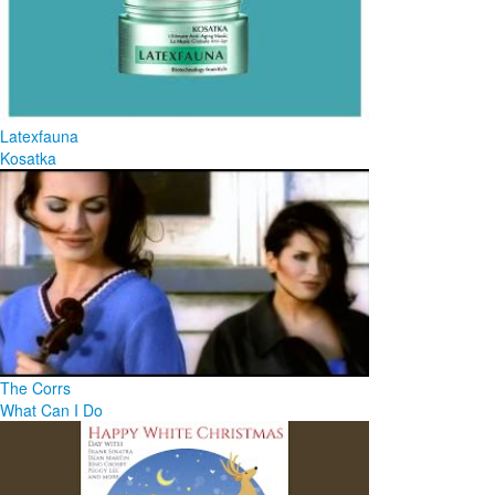
Latexfauna
Kosatka
The Corrs
What Can I Do