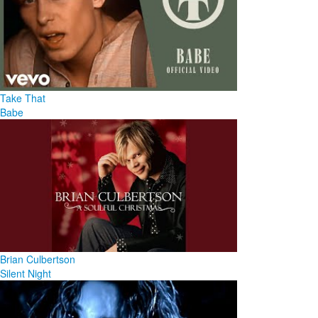
Take That
Babe
Brian Culbertson
Silent Night