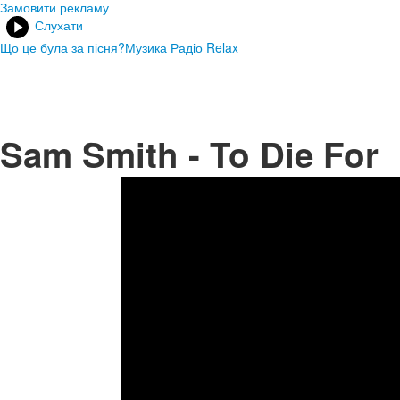
Замовити рекламу
Слухати
Що це була за пісня?
Музика Радіо Relax
Sam Smith - To Die For