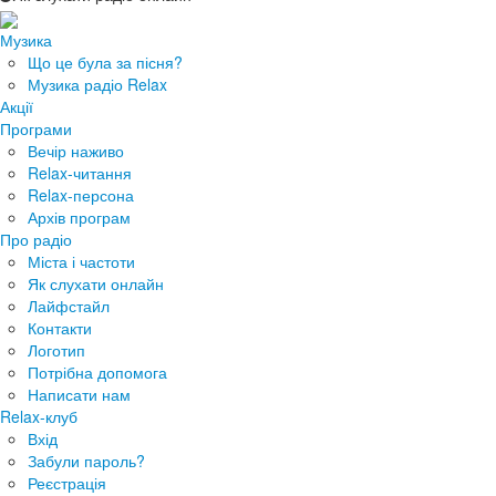
Музика
Що це була за пісня?
Музика радіо Relax
Акції
Програми
Вечір наживо
Relax-читання
Relax-персона
Архів програм
Про радіо
Міста і частоти
Як слухати онлайн
Лайфстайл
Контакти
Логотип
Потрібна допомога
Написати нам
Relax-клуб
Вхід
Забули пароль?
Реєстрація