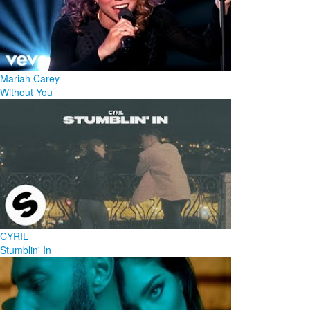
Mariah Carey
Without You
CYRIL
Stumblin' In