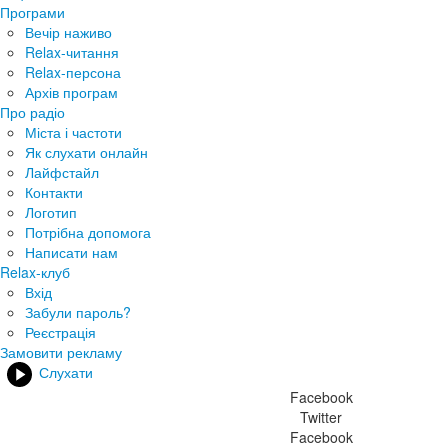
Програми
Вечір наживо
Relax-читання
Relax-персона
Архів програм
Про радіо
Міста і частоти
Як слухати онлайн
Лайфстайл
Контакти
Логотип
Потрібна допомога
Написати нам
Relax-клуб
Вхід
Забули пароль?
Реєстрація
Замовити рекламу
Слухати
Facebook
Twitter
Facebook