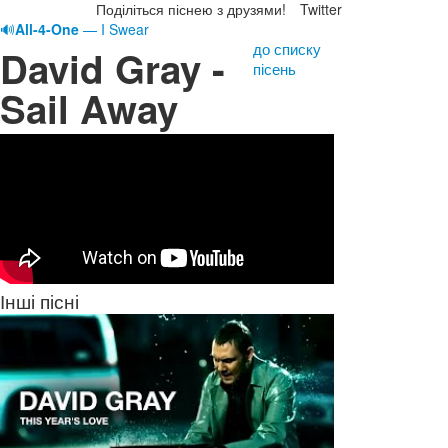
Поділіться піснею з друзями!
Twitter
🔊
All-4-One
— I Swear
до списку
David Gray -
пісень
Sail Away
Інші пісні