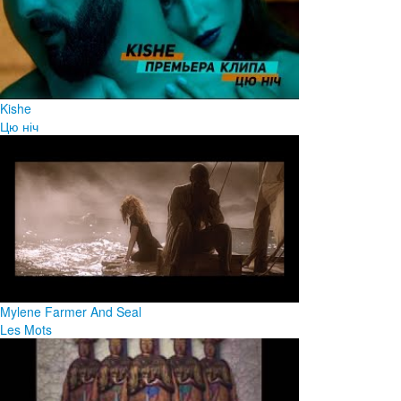
Kishe
Цю ніч
Mylene Farmer And Seal
Les Mots