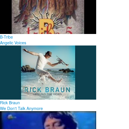
B-Tribe
Angelic Voices
Rick Braun
We Don't Talk Anymore