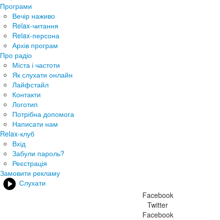
Програми
Вечір наживо
Relax-читання
Relax-персона
Архів програм
Про радіо
Міста і частоти
Як слухати онлайн
Лайфстайл
Контакти
Логотип
Потрібна допомога
Написати нам
Relax-клуб
Вхід
Забули пароль?
Реєстрація
Замовити рекламу
Слухати
Facebook
Twitter
Facebook