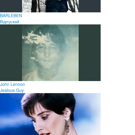
BARLEBEN
Відпускай
John Lennon
Jealous Guy