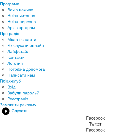
Програми
Вечір наживо
Relax-читання
Relax-персона
Архів програм
Про радіо
Міста і частоти
Як слухати онлайн
Лайфстайл
Контакти
Логотип
Потрібна допомога
Написати нам
Relax-клуб
Вхід
Забули пароль?
Реєстрація
Замовити рекламу
Слухати
Facebook
Twitter
Facebook