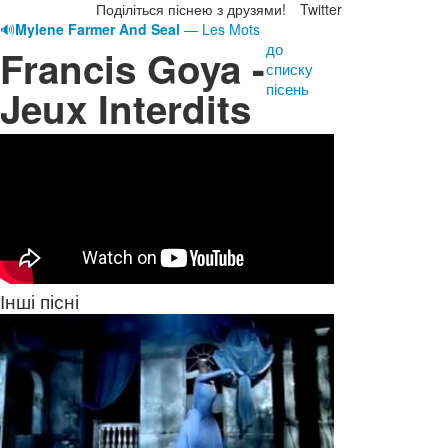
Поділіться піснею з друзями!
Twitter
🔊
Mylene Farmer And Seal
— Les Mots
до
Francis Goya -
списку
пісень
Jeux Interdits
Інші пісні