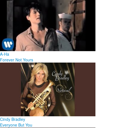
A-Ha
Forever Not Yours
Cindy Bradley
Everyone But You