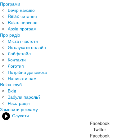
Програми
Вечір наживо
Relax-читання
Relax-персона
Архів програм
Про радіо
Міста і частоти
Як слухати онлайн
Лайфстайл
Контакти
Логотип
Потрібна допомога
Написати нам
Relax-клуб
Вхід
Забули пароль?
Реєстрація
Замовити рекламу
Слухати
Facebook
Twitter
Facebook