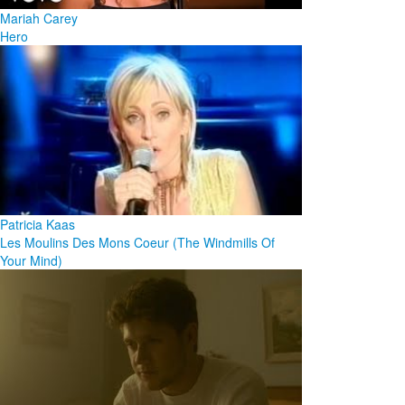
Mariah Carey
Hero
Patricia Kaas
Les Moulins Des Mons Coeur (The Windmills Of
Your Mind)