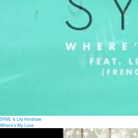
SYML & Lily Kershaw
Where's My Love