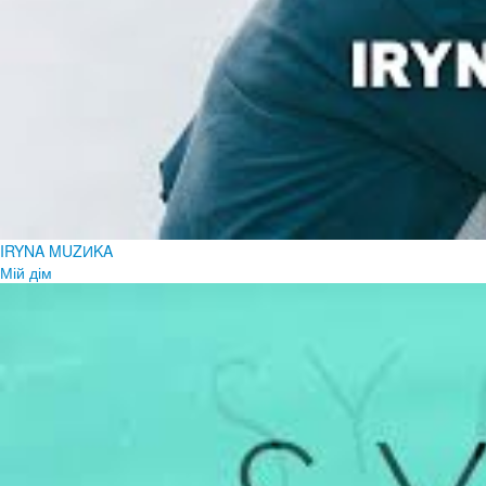
IRYNA MUZИKA
Мій дім