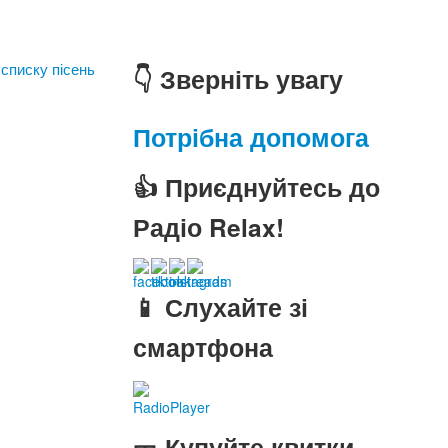
 списку пісень
👇 Зверніть увагу
Потрібна допомога
👍 Приєднуйтесь до
Радіо Relax!
📱 Слухайте зі
смартфона
RadioPlayer
🎫 Купуйте квитки