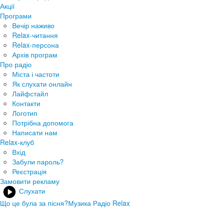
Акції
Програми
Вечір наживо
Relax-читання
Relax-персона
Архів програм
Про радіо
Міста і частоти
Як слухати онлайн
Лайфстайл
Контакти
Логотип
Потрібна допомога
Написати нам
Relax-клуб
Вхід
Забули пароль?
Реєстрація
Замовити рекламу
Слухати
Що це була за пісня?
Музика Радіо Relax