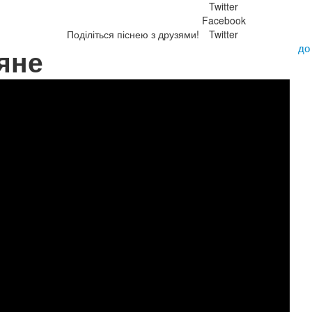
Twitter
Facebook
Поділіться піснею з друзями!
Twitter
до
ряне