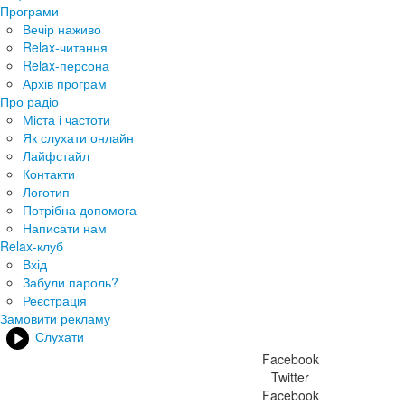
Програми
Вечір наживо
Relax-читання
Relax-персона
Архів програм
Про радіо
Міста і частоти
Як слухати онлайн
Лайфстайл
Контакти
Логотип
Потрібна допомога
Написати нам
Relax-клуб
Вхід
Забули пароль?
Реєстрація
Замовити рекламу
Слухати
Facebook
Twitter
Facebook