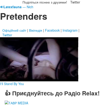
Поділіться піснею з друзями!
Twitter
🔊
Latexfauna
— Nich
Pretenders
Офіційний сайт
|
Вікіпедія
|
Facebook
|
Instagram
|
Twitter
I'll Stand By You
👍 Приєднуйтесь до Радіо Relax!