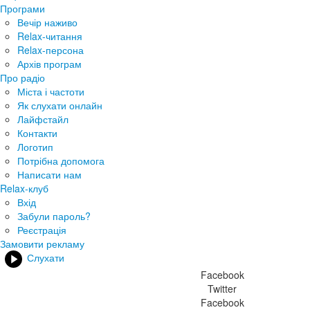
Програми
Вечір наживо
Relax-читання
Relax-персона
Архів програм
Про радіо
Міста і частоти
Як слухати онлайн
Лайфстайл
Контакти
Логотип
Потрібна допомога
Написати нам
Relax-клуб
Вхід
Забули пароль?
Реєстрація
Замовити рекламу
Слухати
Facebook
Twitter
Facebook