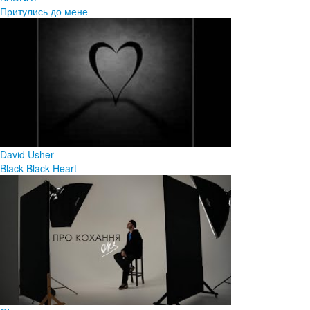
Притулись до мене
David Usher
Black Black Heart