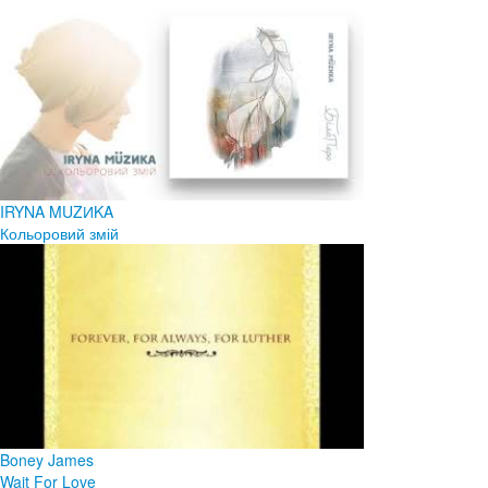
IRYNA MUZИKA
Кольоровий змій
Boney James
Wait For Love