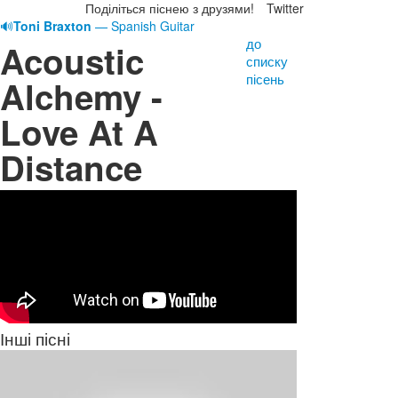
Поділіться піснею з друзями!
Twitter
🔊
Toni Braxton
— Spanish Guitar
до
Acoustic
списку
пісень
Alchemy -
Love At A
Distance
Інші пісні