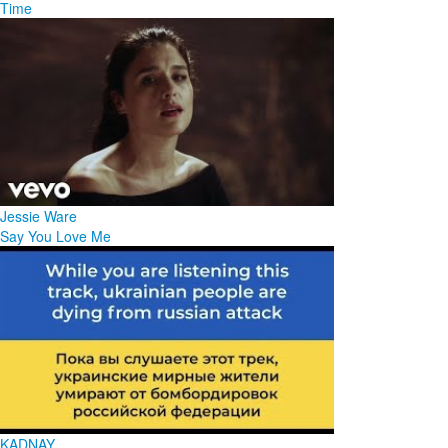
Time
Jessie Ware
Say You Love Me
KADNAY