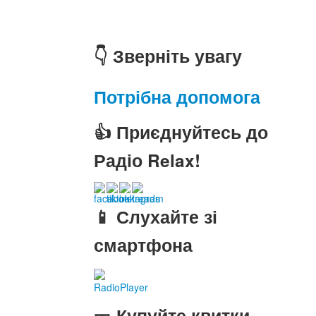
👇 Зверніть увагу
Потрібна допомога
👍 Приєднуйтесь до
Радіо Relax!
📱 Слухайте зі
смартфона
RadioPlayer
🎫 Купуйте квитки