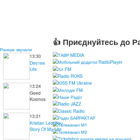
👍 Приєднуйтесь до Ра
Раніше звучали
13:30
Des'ree
Life
13:24
Geed
Kosmos
13:21
Kristian Leontiou
Story Of My Life