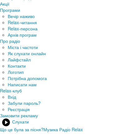
Акції
Програми
Вечір наживо
Relax-читання
Relax-персона
Архів програм
Про радіо
Міста і частоти
Як слухати онлайн
Лайфстайл
Контакти
Логотип
Потрібна допомога
Написати нам
Relax-клуб
Вхід
Забули пароль?
Реєстрація
Замовити рекламу
Слухати
Що це була за пісня?
Музика Радіо Relax