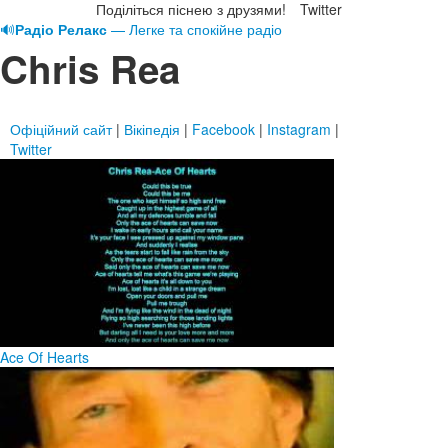
Поділіться піснею з друзями!
Twitter
🔊
Радіо Релакс
— Легке та спокійне радіо
Chris Rea
Офіційний сайт
|
Вікіпедія
|
Facebook
|
Instagram
|
Twitter
Ace Of Hearts