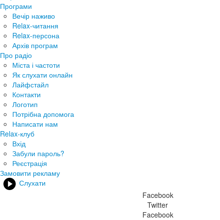
Програми
Вечір наживо
Relax-читання
Relax-персона
Архів програм
Про радіо
Міста і частоти
Як слухати онлайн
Лайфстайл
Контакти
Логотип
Потрібна допомога
Написати нам
Relax-клуб
Вхід
Забули пароль?
Реєстрація
Замовити рекламу
Слухати
Facebook
Twitter
Facebook