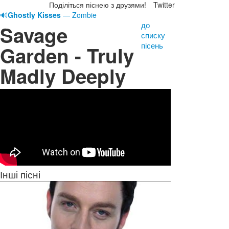
Поділіться піснею з друзями!
Twitter
🔊
Ghostly Kisses
— Zombie
до
Savage
списку
пісень
Garden - Truly
Madly Deeply
Інші пісні