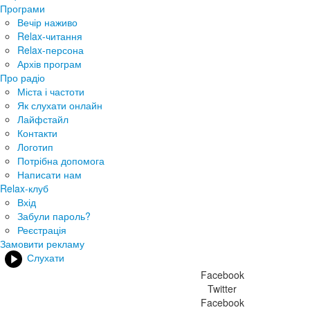
Програми
Вечір наживо
Relax-читання
Relax-персона
Архів програм
Про радіо
Міста і частоти
Як слухати онлайн
Лайфстайл
Контакти
Логотип
Потрібна допомога
Написати нам
Relax-клуб
Вхід
Забули пароль?
Реєстрація
Замовити рекламу
Слухати
Facebook
Twitter
Facebook