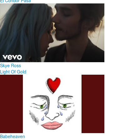
El Condor Pasa
Skye Ross
Light Of Gold
Babeheaven