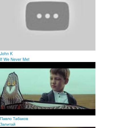
John K
If We Never Met
Павло Табаков
Запитай