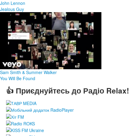
John Lennon
Jealous Guy
Sam Smith & Summer Walker
You Will Be Found
👍 Приєднуйтесь до Радіо Relax!