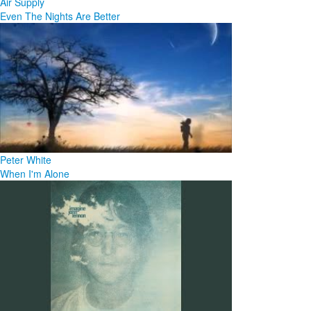
Air Supply
Even The Nights Are Better
Peter White
When I'm Alone