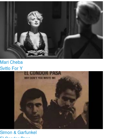
Mari Cheba
Svitlo For Y
Simon & Garfunkel