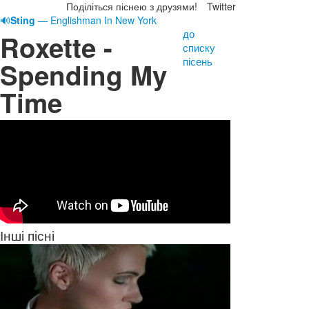
Поділіться піснею з друзями!
Twitter
🔊
Sting
— Englishman In New York
до
Roxette -
списку
пісень
Spending My
Time
Інші пісні