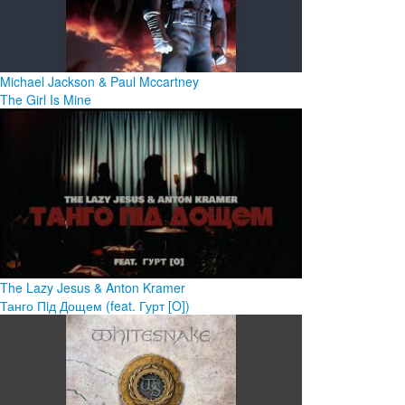
Michael Jackson & Paul Mccartney
The Girl Is Mine
The Lazy Jesus & Anton Kramer
Танго Пiд Дощем (feat. Гурт [O])