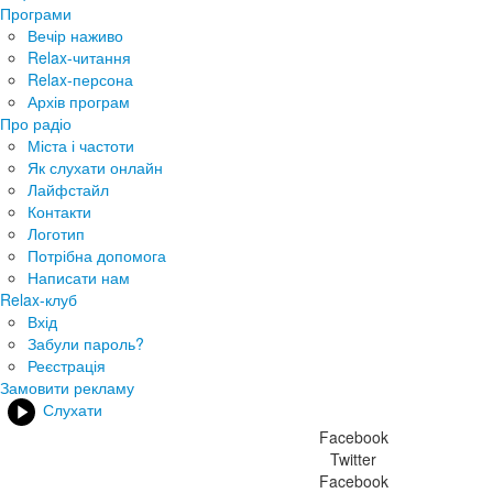
Програми
Вечір наживо
Relax-читання
Relax-персона
Архів програм
Про радіо
Міста і частоти
Як слухати онлайн
Лайфстайл
Контакти
Логотип
Потрібна допомога
Написати нам
Relax-клуб
Вхід
Забули пароль?
Реєстрація
Замовити рекламу
Слухати
Facebook
Twitter
Facebook