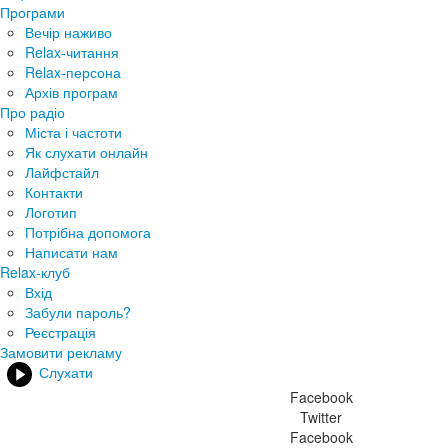
Програми
Вечір наживо
Relax-читання
Relax-персона
Архів програм
Про радіо
Міста і частоти
Як слухати онлайн
Лайфстайл
Контакти
Логотип
Потрібна допомога
Написати нам
Relax-клуб
Вхід
Забули пароль?
Реєстрація
Замовити рекламу
Слухати
Facebook
Twitter
Facebook