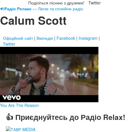
Поділіться піснею з друзями!
Twitter
🔊
Радіо Релакс
— Легке та спокійне радіо
Calum Scott
Офіційний сайт
|
Вікіпедія
|
Facebook
|
Instagram
|
Twitter
You Are The Reason
👍 Приєднуйтесь до Радіо Relax!