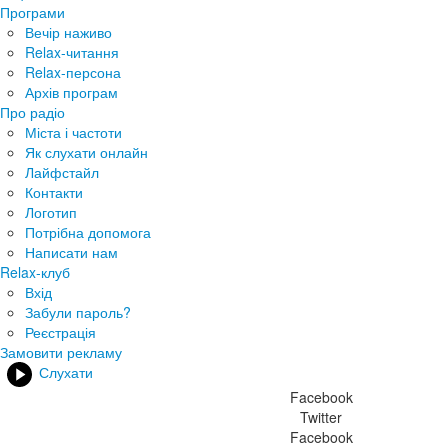
Програми
Вечір наживо
Relax-читання
Relax-персона
Архів програм
Про радіо
Міста і частоти
Як слухати онлайн
Лайфстайл
Контакти
Логотип
Потрібна допомога
Написати нам
Relax-клуб
Вхід
Забули пароль?
Реєстрація
Замовити рекламу
Слухати
Facebook
Twitter
Facebook