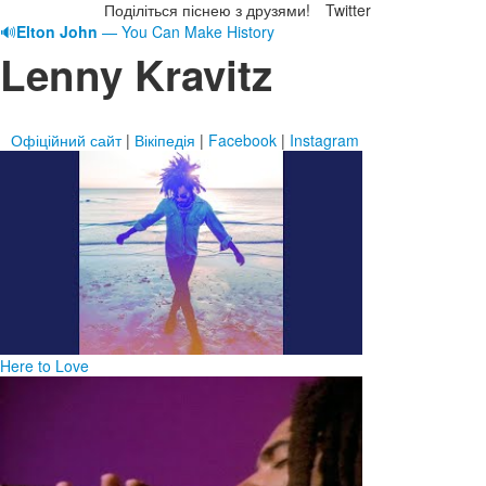
Поділіться піснею з друзями!
Twitter
🔊
Elton John
— You Can Make History
Lenny Kravitz
Офіційний сайт
|
Вікіпедія
|
Facebook
|
Instagram
Here to Love