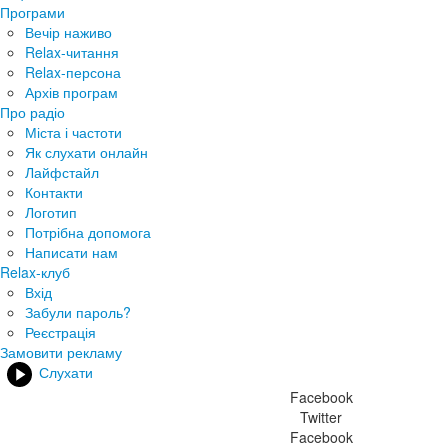
Програми
Вечір наживо
Relax-читання
Relax-персона
Архів програм
Про радіо
Міста і частоти
Як слухати онлайн
Лайфстайл
Контакти
Логотип
Потрібна допомога
Написати нам
Relax-клуб
Вхід
Забули пароль?
Реєстрація
Замовити рекламу
Слухати
Facebook
Twitter
Facebook