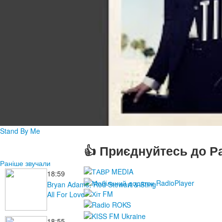
Stand By Me
👍 Приєднуйтесь до Ра
Раніше звучали
18:59
Bryan Adams, Rod Stewart & Sting
All For Love
18:55