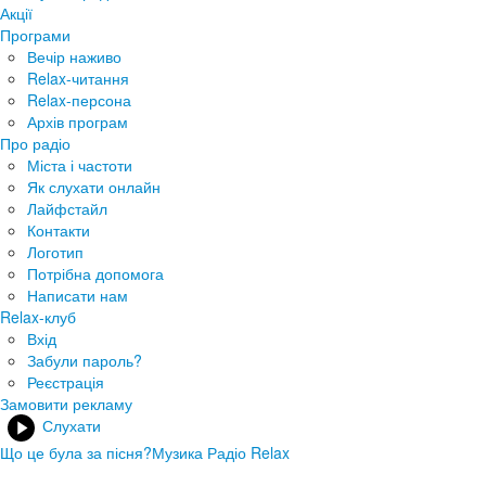
Акції
Програми
Вечір наживо
Relax-читання
Relax-персона
Архів програм
Про радіо
Міста і частоти
Як слухати онлайн
Лайфстайл
Контакти
Логотип
Потрібна допомога
Написати нам
Relax-клуб
Вхід
Забули пароль?
Реєстрація
Замовити рекламу
Слухати
Що це була за пісня?
Музика Радіо Relax