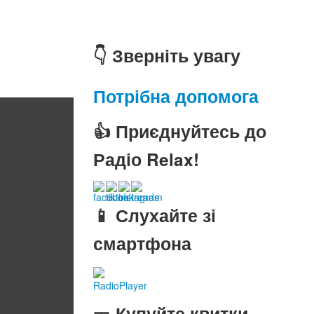
👇 Зверніть увагу
Потрібна допомога
👍 Приєднуйтесь до
Радіо Relax!
📱 Слухайте зі
смартфона
RadioPlayer
🎫 Купуйте квитки