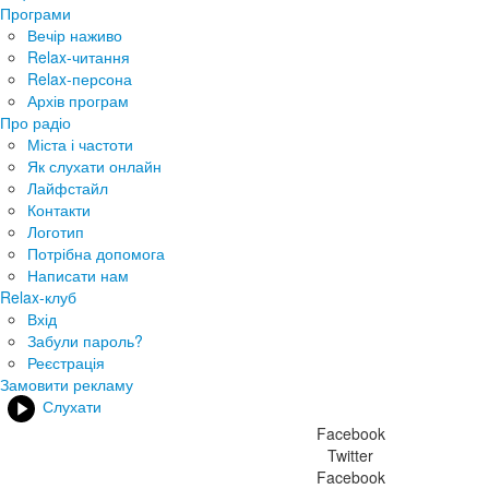
Програми
Вечір наживо
Relax-читання
Relax-персона
Архів програм
Про радіо
Міста і частоти
Як слухати онлайн
Лайфстайл
Контакти
Логотип
Потрібна допомога
Написати нам
Relax-клуб
Вхід
Забули пароль?
Реєстрація
Замовити рекламу
Слухати
Facebook
Twitter
Facebook