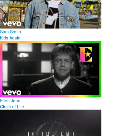
Sam Smith
Kids Again
Elton John
Circle of Life