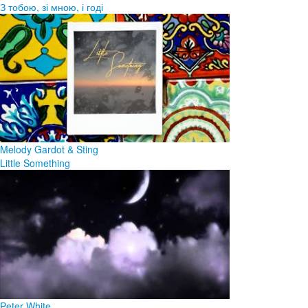
З тобою, зі мною, і годі
Melody Gardot & Sting
Little Something
Peter White