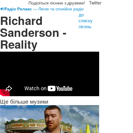
Поділіться піснею з друзями!
Twitter
🔊
Радіо Релакс
— Легке та спокійне радіо
до
Richard
списку
пісень
Sanderson -
Reality
Ще більше музики