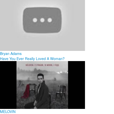
Bryan Adams
Have You Ever Really Loved A Woman?
MELOVIN