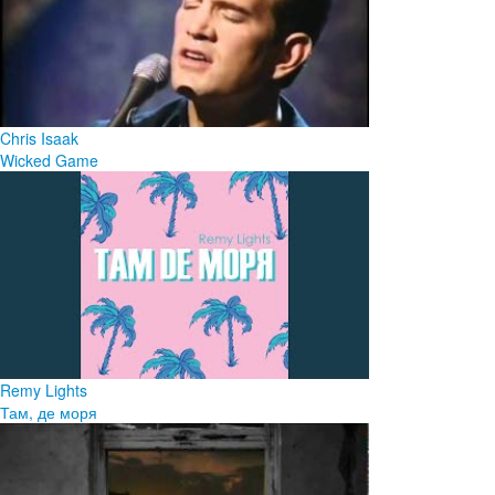
Chris Isaak
Wicked Game
Remy Lights
Там, де моря