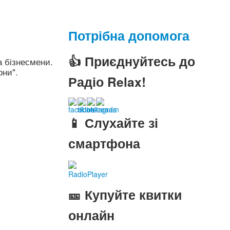
Потрібна допомога
👍 Приєднуйтесь до
а бізнесмени.
они".
Радіо Relax!
📱 Слухайте зі
смартфона
RadioPlayer
🎫 Купуйте квитки
онлайн