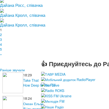
Дайана Росс, співачка
Дайана Кролл, співачка
Дайана Кролл, співачка
1
2
3
4
5
»
👍 Приєднуйтесь до Ра
Раніше звучали
18:29
Take That
How Deep Is Your Love
18:24
Океан Ельзи
Я їду додому