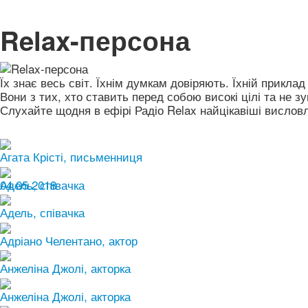
Relax-персона
Їх знає весь світ. Їхнім думкам довіряють. Їхній прикла
Вони з тих, хто ставить перед собою високі цілі та не 
Слухайте щодня в ефірі Радіо Relax найцікавіші вислов
Агата Крісті, письменниця
04.05.2018
Адель, співачка
Адель, співачка
Адріано Челентано, актор
Анжеліна Джолі, акторка
Анжеліна Джолі, акторка