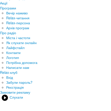
Акції
Програми
Вечір наживо
Relax-читання
Relax-персона
Архів програм
Про радіо
Міста і частоти
Як слухати онлайн
Лайфстайл
Контакти
Логотип
Потрібна допомога
Написати нам
Relax-клуб
Вхід
Забули пароль?
Реєстрація
Замовити рекламу
Слухати