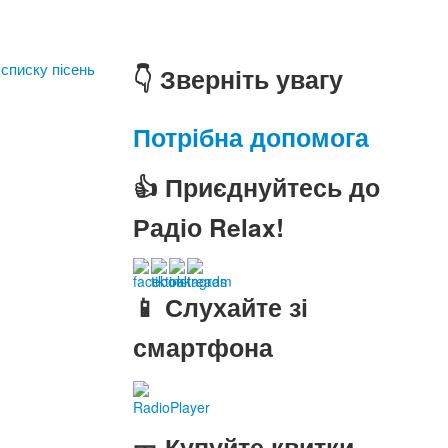
 списку пісень
👇 Зверніть увагу
Потрібна допомога
👍 Приєднуйтесь до
Радіо Relax!
📱 Слухайте зі
смартфона
RadioPlayer
🎫 Купуйте квитки