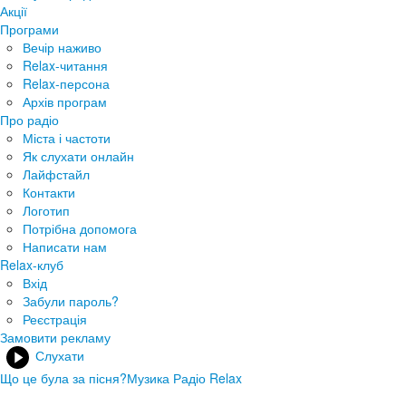
Акції
Програми
Вечір наживо
Relax-читання
Relax-персона
Архів програм
Про радіо
Міста і частоти
Як слухати онлайн
Лайфстайл
Контакти
Логотип
Потрібна допомога
Написати нам
Relax-клуб
Вхід
Забули пароль?
Реєстрація
Замовити рекламу
Слухати
Що це була за пісня?
Музика Радіо Relax