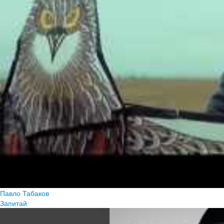
Павло Табаков
Запитай