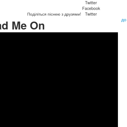
Twitter
Facebook
Поділіться піснею з друзями!
Twitter
до
ead Me On