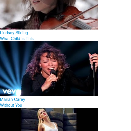
Lindsey Stirling
What Child Is This
Mariah Carey
Without You