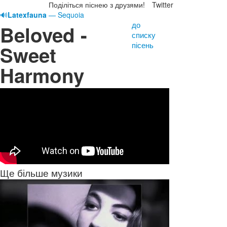
Поділіться піснею з друзями!
Twitter
🔊
Latexfauna
— Sequoia
до
Beloved -
списку
пісень
Sweet
Harmony
Ще більше музики