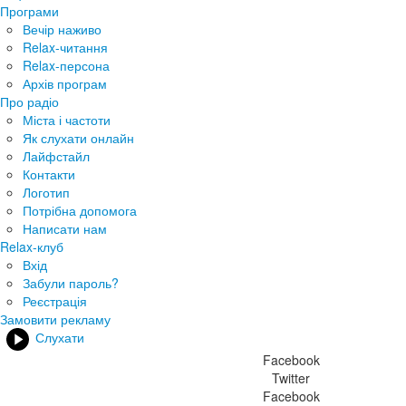
Програми
Вечір наживо
Relax-читання
Relax-персона
Архів програм
Про радіо
Міста і частоти
Як слухати онлайн
Лайфстайл
Контакти
Логотип
Потрібна допомога
Написати нам
Relax-клуб
Вхід
Забули пароль?
Реєстрація
Замовити рекламу
Слухати
Facebook
Twitter
Facebook