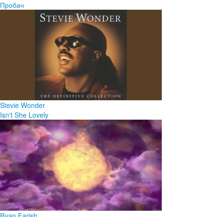
Пробач
Stevie Wonder
Isn't She Lovely
Ryan Farish