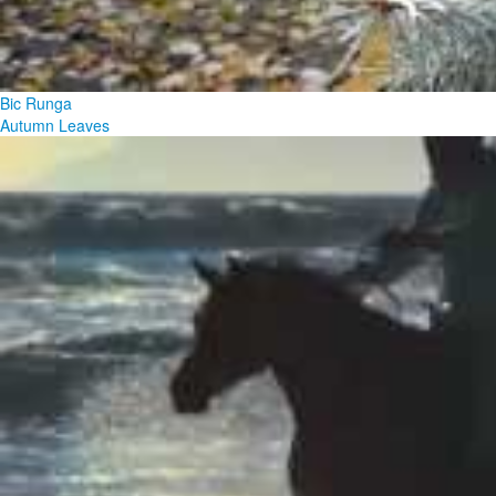
Bic Runga
Autumn Leaves