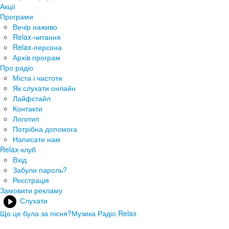
Акції
Програми
Вечір наживо
Relax-читання
Relax-персона
Архів програм
Про радіо
Міста і частоти
Як слухати онлайн
Лайфстайл
Контакти
Логотип
Потрібна допомога
Написати нам
Relax-клуб
Вхід
Забули пароль?
Реєстрація
Замовити рекламу
Слухати
Що це була за пісня?
Музика Радіо Relax