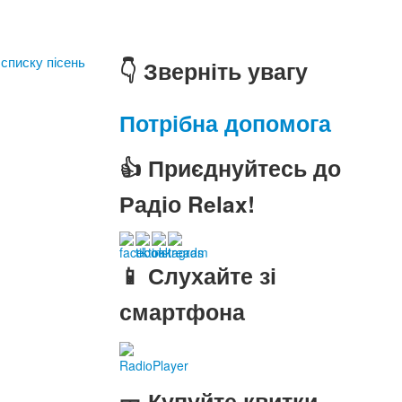
 списку пісень
👇 Зверніть увагу
Потрібна допомога
👍 Приєднуйтесь до
Радіо Relax!
📱 Слухайте зі
смартфона
RadioPlayer
🎫 Купуйте квитки