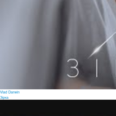
Vlad Darwin
Зірка