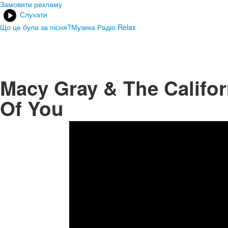
Замовити рекламу
Слухати
Що це була за пісня?
Музика Радіо Relax
Macy Gray & The Califor
Of You