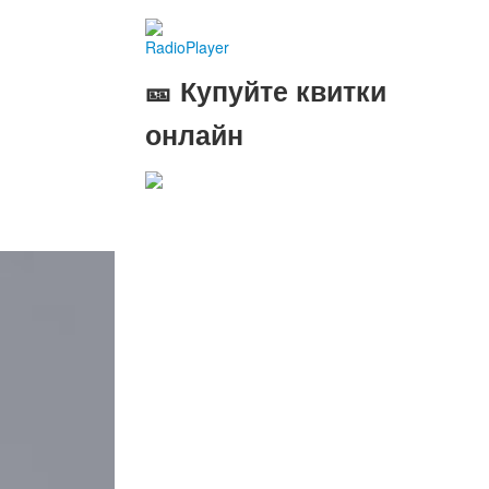
RadioPlayer
🎫 Купуйте квитки
онлайн