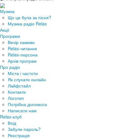
Музика
Що це була за пісня?
Музика радіо Relax
Акції
Програми
Вечір наживо
Relax-читання
Relax-персона
Архів програм
Про радіо
Міста і частоти
Як слухати онлайн
Лайфстайл
Контакти
Логотип
Потрібна допомога
Написати нам
Relax-клуб
Вхід
Забули пароль?
Реєстрація