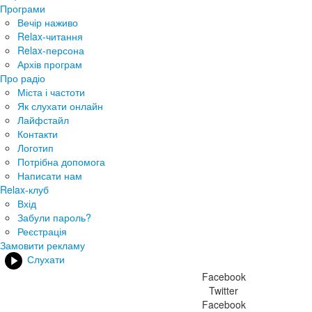
Програми
Вечір наживо
Relax-читання
Relax-персона
Архів програм
Про радіо
Міста і частоти
Як слухати онлайн
Лайфстайл
Контакти
Логотип
Потрібна допомога
Написати нам
Relax-клуб
Вхід
Забули пароль?
Реєстрація
Замовити рекламу
Слухати
Facebook
Twitter
Facebook