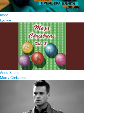
Kishe
Цю ніч
Anne Shelton
Merry Christmas