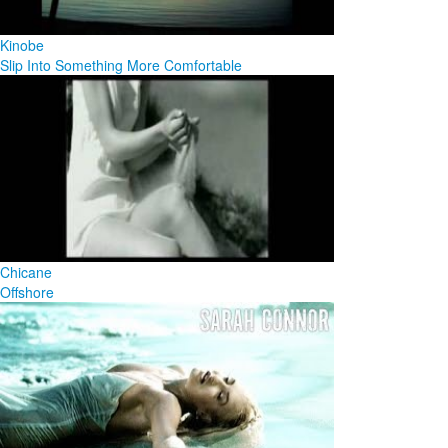
Kinobe
Slip Into Something More Comfortable
Chicane
Offshore