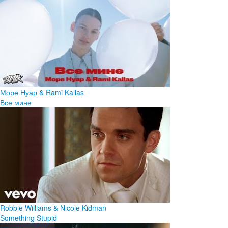
Море Нуар & Rami Kallas
Все мине
Robbie Williams & Nicole Kidman
Something Stupid