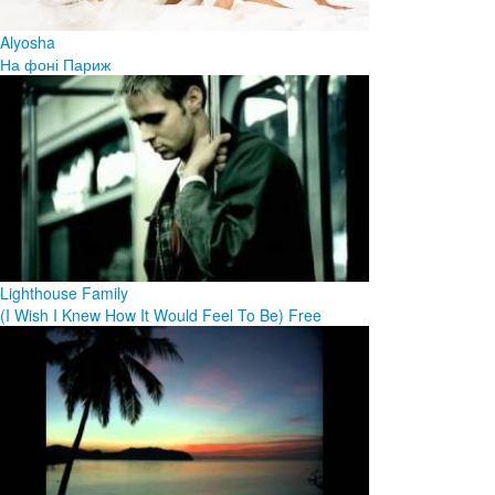
Alyosha
На фоні Париж
Lighthouse Family
(I Wish I Knew How It Would Feel To Be) Free