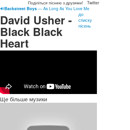
Поділіться піснею з друзями!
Twitter
🔊
Backstreet Boys
— As Long As You Love Me
до
David Usher -
списку
пісень
Black Black
Heart
Ще більше музики