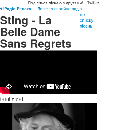
Поділіться піснею з друзями!
Twitter
🔊
Радіо Релакс
— Легке та спокійне радіо
до
Sting - La
списку
пісень
Belle Dame
Sans Regrets
Інші пісні