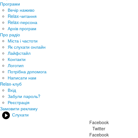
Програми
Вечір наживо
Relax-читання
Relax-персона
Архів програм
Про радіо
Міста і частоти
Як слухати онлайн
Лайфстайл
Контакти
Логотип
Потрібна допомога
Написати нам
Relax-клуб
Вхід
Забули пароль?
Реєстрація
Замовити рекламу
Слухати
Facebook
Twitter
Facebook