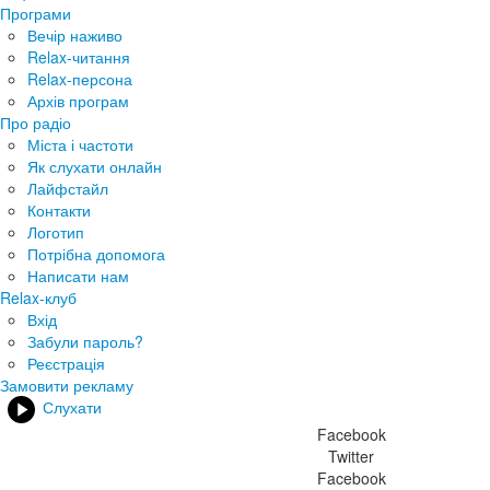
Програми
Вечір наживо
Relax-читання
Relax-персона
Архів програм
Про радіо
Міста і частоти
Як слухати онлайн
Лайфстайл
Контакти
Логотип
Потрібна допомога
Написати нам
Relax-клуб
Вхід
Забули пароль?
Реєстрація
Замовити рекламу
Слухати
Facebook
Twitter
Facebook