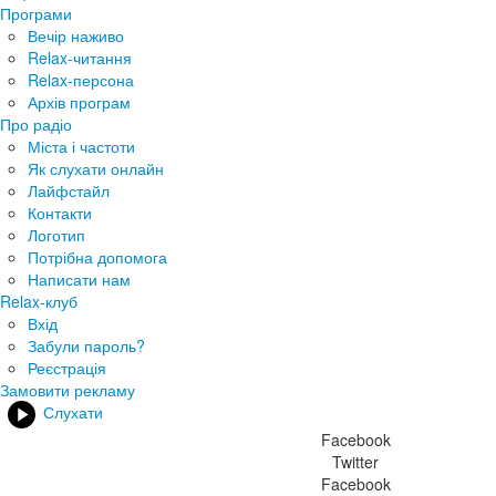
Програми
Вечір наживо
Relax-читання
Relax-персона
Архів програм
Про радіо
Міста і частоти
Як слухати онлайн
Лайфстайл
Контакти
Логотип
Потрібна допомога
Написати нам
Relax-клуб
Вхід
Забули пароль?
Реєстрація
Замовити рекламу
Слухати
Facebook
Twitter
Facebook