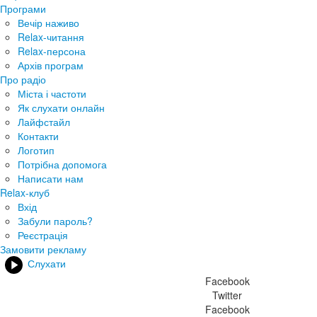
Програми
Вечір наживо
Relax-читання
Relax-персона
Архів програм
Про радіо
Міста і частоти
Як слухати онлайн
Лайфстайл
Контакти
Логотип
Потрібна допомога
Написати нам
Relax-клуб
Вхід
Забули пароль?
Реєстрація
Замовити рекламу
Слухати
Facebook
Twitter
Facebook