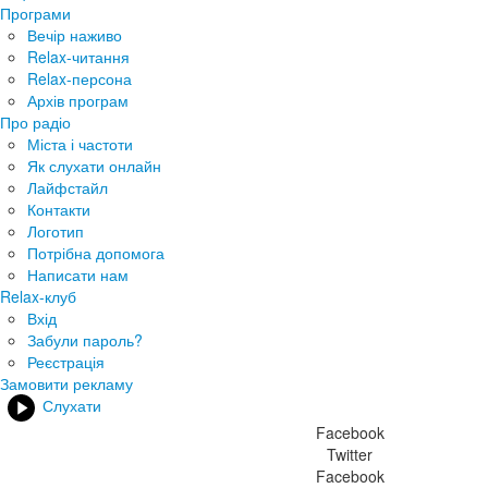
Програми
Вечір наживо
Relax-читання
Relax-персона
Архів програм
Про радіо
Міста і частоти
Як слухати онлайн
Лайфстайл
Контакти
Логотип
Потрібна допомога
Написати нам
Relax-клуб
Вхід
Забули пароль?
Реєстрація
Замовити рекламу
Слухати
Facebook
Twitter
Facebook