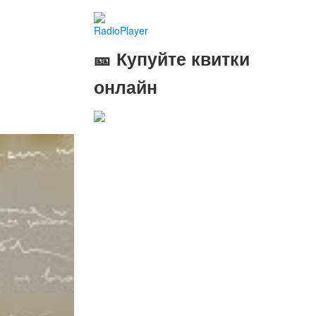
RadioPlayer
🎫 Купуйте квитки
онлайн