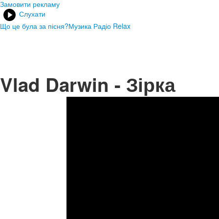
Замовити рекламу
Слухати
Що це була за пісня?
Музика Радіо Relax
Vlad Darwin - Зірка