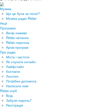
Музика
Що це була за пісня?
Музика радіо Relax
Акції
Програми
Вечір наживо
Relax-читання
Relax-персона
Архів програм
Про радіо
Міста і частоти
Як слухати онлайн
Лайфстайл
Контакти
Логотип
Потрібна допомога
Написати нам
Relax-клуб
Вхід
Забули пароль?
Реєстрація