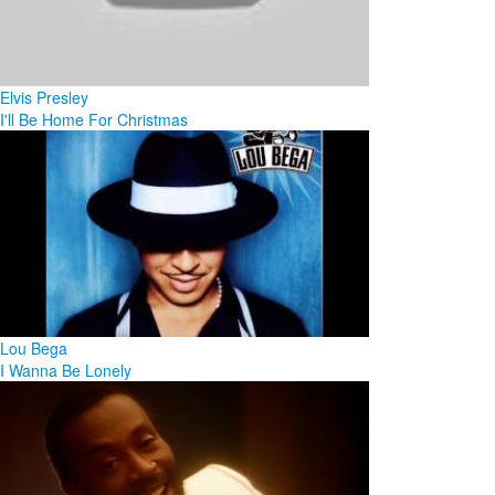
Elvis Presley
I'll Be Home For Christmas
Lou Bega
I Wanna Be Lonely