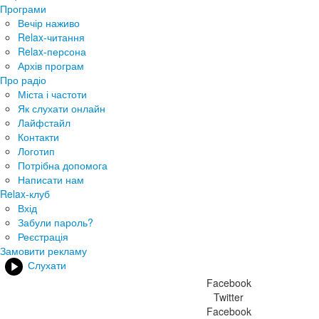
Програми
Вечір наживо
Relax-читання
Relax-персона
Архів програм
Про радіо
Міста і частоти
Як слухати онлайн
Лайфстайл
Контакти
Логотип
Потрібна допомога
Написати нам
Relax-клуб
Вхід
Забули пароль?
Реєстрація
Замовити рекламу
Слухати
Facebook
Twitter
Facebook