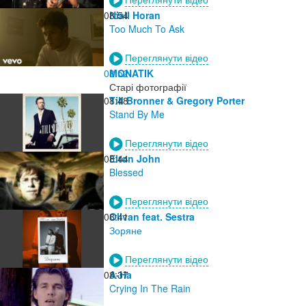
08:54
Niall Horan
Too Much To Ask
Переглянути відео
08:52
MONATIK
Старі фотографії
08:48
Till Bronner & Gregory Porter
Stand By Me
Переглянути відео
08:44
Elton John
Blessed
Переглянути відео
08:41
Olivan feat. Sestra
Зоряне
Переглянути відео
08:37
A-Ha
Crying In The Rain