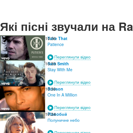
Які пісні звучали на R
10:36
Take That
Patience
Переглянути відео
10:33
Sam Smith
Stay With Me
Переглянути відео
10:30
Bosson
One In A Million
Переглянути відео
10:24
Pianoбой
Полуничне небо
Переглянути відео