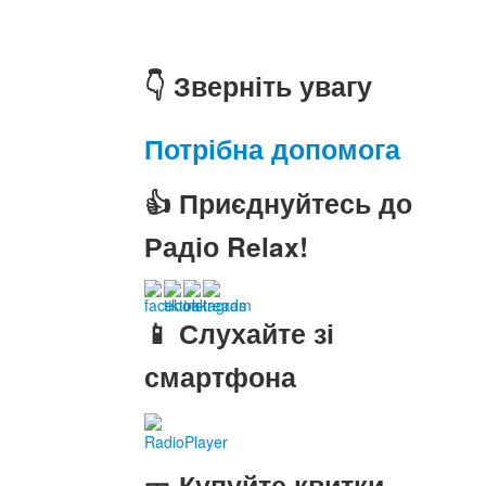
👇 Зверніть увагу
Потрібна допомога
👍 Приєднуйтесь до
Радіо Relax!
📱 Слухайте зі
смартфона
RadioPlayer
🎫 Купуйте квитки