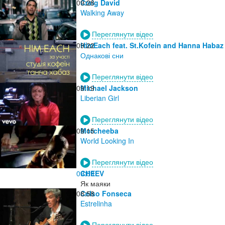
09:28
Craig David
Walking Away
Переглянути відео
09:22
HimEach feat. St.Kofein and Hanna Habaz
Однакові сни
Переглянути відео
09:19
Michael Jackson
Liberian Girl
Переглянути відео
09:15
Morcheeba
World Looking In
Переглянути відео
09:09
CHEEV
Як маяки
08:58
Celso Fonseca
Estrelinha
Переглянути відео