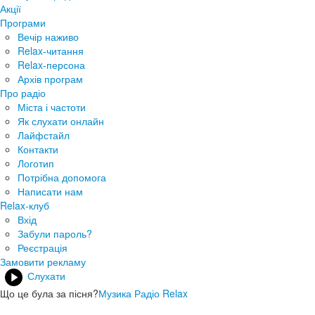
Акції
Програми
Вечір наживо
Relax-читання
Relax-персона
Архів програм
Про радіо
Міста і частоти
Як слухати онлайн
Лайфстайл
Контакти
Логотип
Потрібна допомога
Написати нам
Relax-клуб
Вхід
Забули пароль?
Реєстрація
Замовити рекламу
Слухати
Що це була за пісня?
Музика Радіо Relax