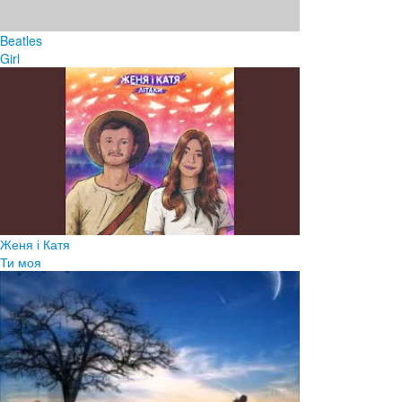
Beatles
Girl
Женя і Катя
Ти моя