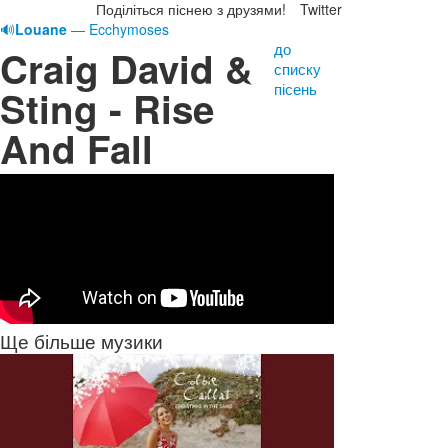
Поділіться піснею з друзями!
Twitter
🔊
Louane
— Ecchymoses
до
Craig David &
списку
пісень
Sting - Rise
And Fall
Ще більше музики