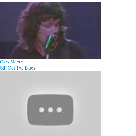
Gary Moore
Still Got The Blues