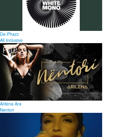
De-Phazz
All Inclusive
Arilena Ara
Nentori