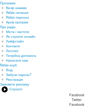
Програми
Вечір наживо
Relax-читання
Relax-персона
Архів програм
Про радіо
Міста і частоти
Як слухати онлайн
Лайфстайл
Контакти
Логотип
Потрібна допомога
Написати нам
Relax-клуб
Вхід
Забули пароль?
Реєстрація
Замовити рекламу
Слухати
Facebook
Twitter
Facebook