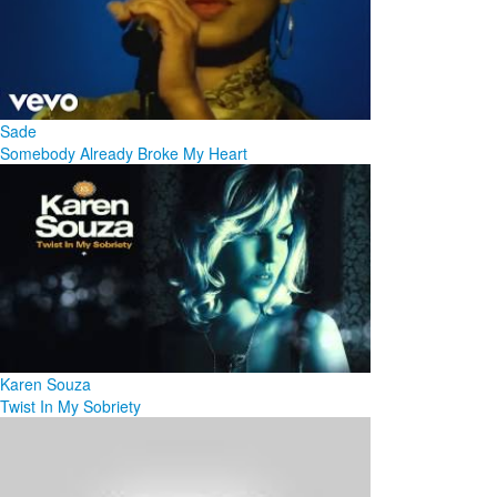
Sade
Somebody Already Broke My Heart
Karen Souza
Twist In My Sobriety