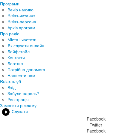
Програми
Вечір наживо
Relax-читання
Relax-персона
Архів програм
Про радіо
Міста і частоти
Як слухати онлайн
Лайфстайл
Контакти
Логотип
Потрібна допомога
Написати нам
Relax-клуб
Вхід
Забули пароль?
Реєстрація
Замовити рекламу
Слухати
Facebook
Twitter
Facebook