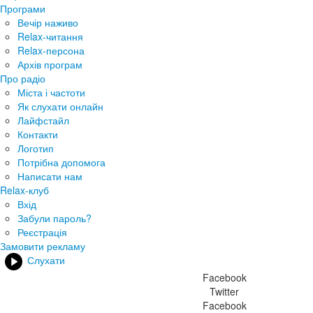
Програми
Вечір наживо
Relax-читання
Relax-персона
Архів програм
Про радіо
Міста і частоти
Як слухати онлайн
Лайфстайл
Контакти
Логотип
Потрібна допомога
Написати нам
Relax-клуб
Вхід
Забули пароль?
Реєстрація
Замовити рекламу
Слухати
Facebook
Twitter
Facebook