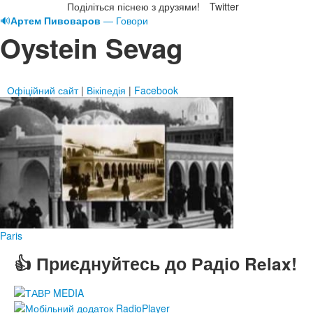
Поділіться піснею з друзями!
Twitter
🔊
Артем Пивоваров
— Говори
Oystein Sevag
Офіційний сайт
|
Вікіпедія
|
Facebook
Paris
👍 Приєднуйтесь до Радіо Relax!