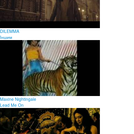
DILEMMA
Iншим
Maxine Nightingale
Lead Me On