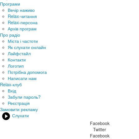
Програми
Вечір наживо
Relax-читання
Relax-персона
Архів програм
Про радіо
Міста і частоти
Як слухати онлайн
Лайфстайл
Контакти
Логотип
Потрібна допомога
Написати нам
Relax-клуб
Вхід
Забули пароль?
Реєстрація
Замовити рекламу
Слухати
Facebook
Twitter
Facebook