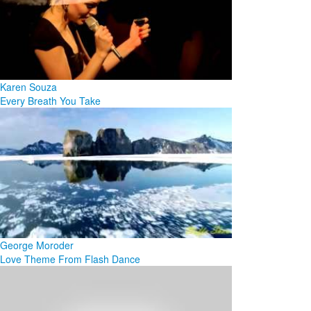
Karen Souza
Every Breath You Take
George Moroder
Love Theme From Flash Dance