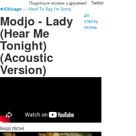
Поділіться піснею з друзями!
Twitter
🔊
Chicago
— Hard To Say I'm Sorry
до
Modjo - Lady
списку
пісень
(Hear Me
Tonight)
(Acoustic
Version)
Інші пісні