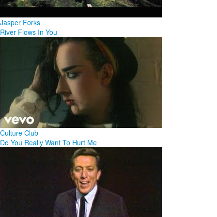
Jasper Forks
River Flows In You
Culture Club
Do You Really Want To Hurt Me