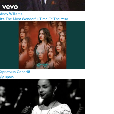
Andy Williams
It's The Most Wonderful Time Of The Year
Христина Соловій
До краю