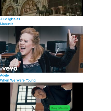
Julio Iglesias
Manuela
Adele
When We Were Young