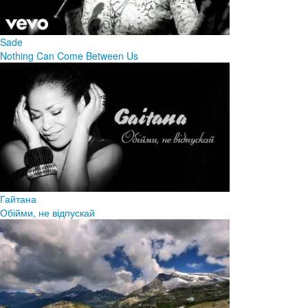
Sade
Nothing Can Come Between Us
Гайтана
Обійми, не відпускай