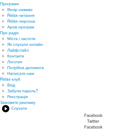
Програми
Вечір наживо
Relax-читання
Relax-персона
Архів програм
Про радіо
Міста і частоти
Як слухати онлайн
Лайфстайл
Контакти
Логотип
Потрібна допомога
Написати нам
Relax-клуб
Вхід
Забули пароль?
Реєстрація
Замовити рекламу
Слухати
Facebook
Twitter
Facebook