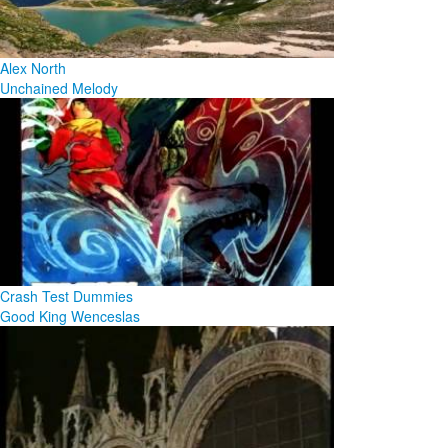
Alex North
Unchained Melody
Crash Test Dummies
Good King Wenceslas