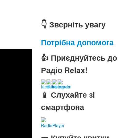
👇 Зверніть увагу
Потрібна допомога
👍 Приєднуйтесь до
Радіо Relax!
📱 Слухайте зі
смартфона
RadioPlayer
🎫 Купуйте квитки