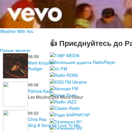
Weather With You
👍 Приєднуйтесь до Ра
Раніше звучали
06:09
Mark Knopfler
Rudiger
06:06
Patricia Kaas
Les Moulins Des Mons Coeur
06:02
Chris Rea
Sing A Song Of Love To Me