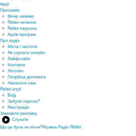
Акції
Програми
Вечір наживо
Relax-читання
Relax-персона
Архів програм
Про радіо
Міста і частоти
Як слухати онлайн
Лайфстайл
Контакти
Логотип
Потрібна допомога
Написати нам
Relax-клуб
Вхід
Забули пароль?
Реєстрація
Замовити рекламу
Слухати
Що це була за пісня?
Музика Радіо Relax