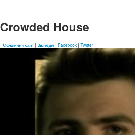
Crowded House
Офіційний сайт
|
Вікіпедія
|
Facebook
|
Twitter