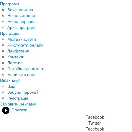
Програми
Вечір наживо
Relax-читання
Relax-персона
Архів програм
Про радіо
Міста і частоти
Як слухати онлайн
Лайфстайл
Контакти
Логотип
Потрібна допомога
Написати нам
Relax-клуб
Вхід
Забули пароль?
Реєстрація
Замовити рекламу
Слухати
Facebook
Twitter
Facebook