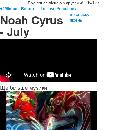
Поділіться піснею з друзями!
Twitter
🔊
Michael Bolton
— To Love Somebody
до списку
Noah Cyrus
пісень
- July
Ще більше музики