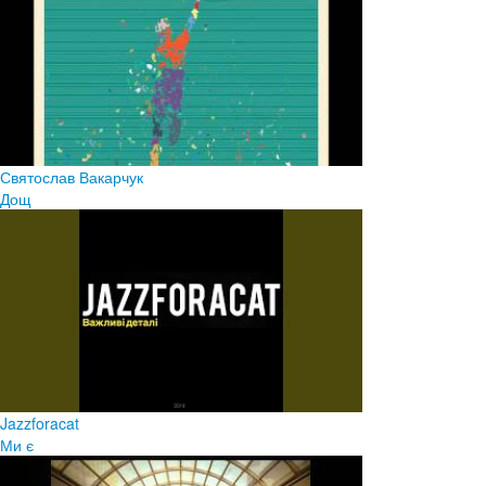
Святослав Вакарчук
Дощ
Jazzforacat
Ми є