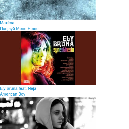
Maxima
Поцілуй Мене Ніжно
Ely Bruna feat. Neja
American Boy