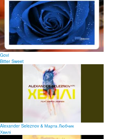
Govi
Bitter Sweet
Alexander Seleznov & Марта Любчик
Хвилі