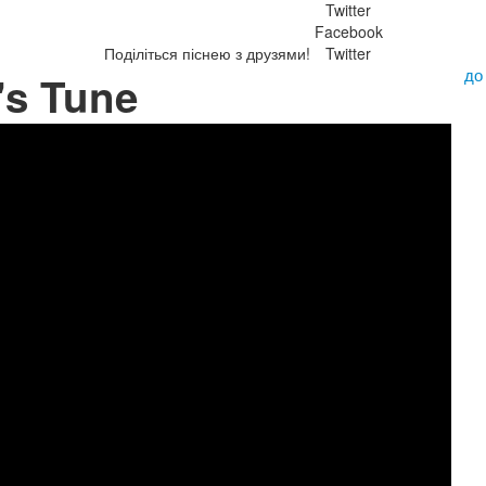
Twitter
Facebook
Поділіться піснею з друзями!
Twitter
до
's Tune