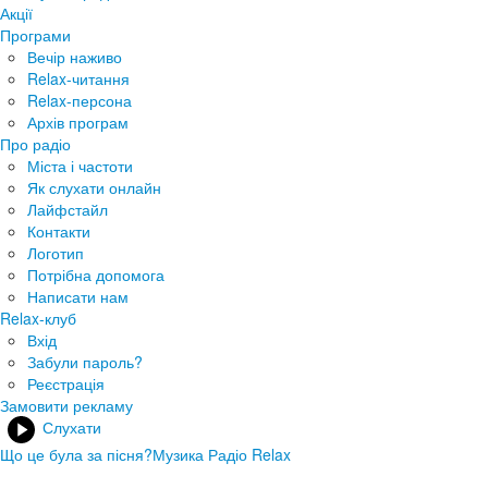
Акції
Програми
Вечір наживо
Relax-читання
Relax-персона
Архів програм
Про радіо
Міста і частоти
Як слухати онлайн
Лайфстайл
Контакти
Логотип
Потрібна допомога
Написати нам
Relax-клуб
Вхід
Забули пароль?
Реєстрація
Замовити рекламу
Слухати
Що це була за пісня?
Музика Радіо Relax