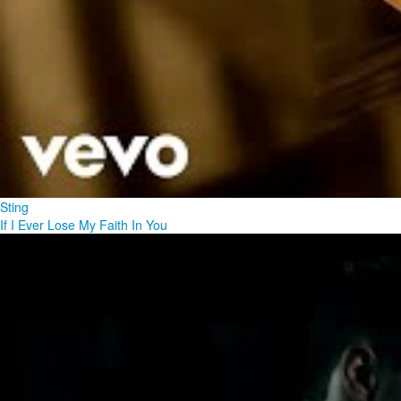
Sting
If I Ever Lose My Faith In You