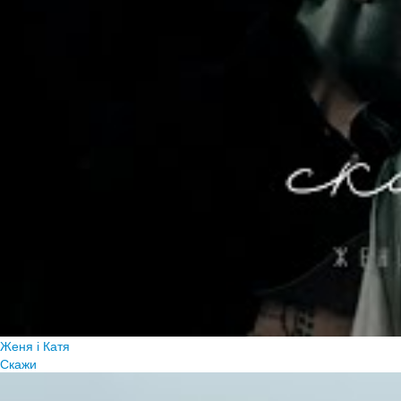
Женя і Катя
Скажи