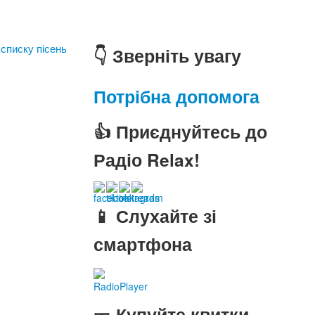
 списку пісень
👇 Зверніть увагу
Потрібна допомога
👍 Приєднуйтесь до
Радіо Relax!
📱 Слухайте зі
смартфона
RadioPlayer
🎫 Купуйте квитки