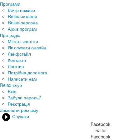
Програми
Вечір наживо
Relax-читання
Relax-персона
Архів програм
Про радіо
Міста і частоти
Як слухати онлайн
Лайфстайл
Контакти
Логотип
Потрібна допомога
Написати нам
Relax-клуб
Вхід
Забули пароль?
Реєстрація
Замовити рекламу
Слухати
Facebook
Twitter
Facebook