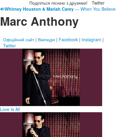
Поділіться піснею з друзями!
Twitter
🔊
Whitney Houston & Mariah Carey
— When You Believe
Marc Anthony
Офіційний сайт
|
Вікіпедія
|
Facebook
|
Instagram
|
Twitter
Love Is All