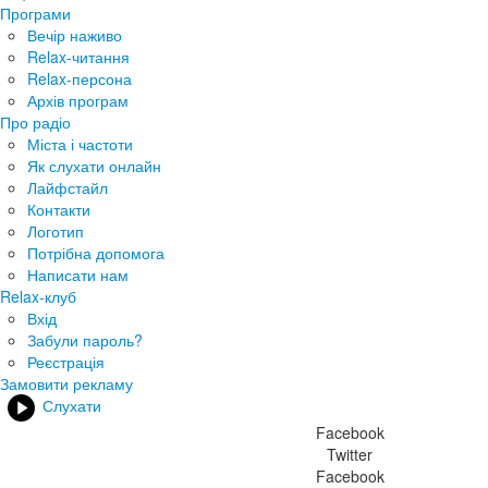
Програми
Вечір наживо
Relax-читання
Relax-персона
Архів програм
Про радіо
Міста і частоти
Як слухати онлайн
Лайфстайл
Контакти
Логотип
Потрібна допомога
Написати нам
Relax-клуб
Вхід
Забули пароль?
Реєстрація
Замовити рекламу
Слухати
Facebook
Twitter
Facebook