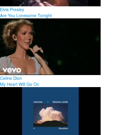
Elvis Presley
Are You Lonesome Tonight
Celine Dion
My Heart Will Go On