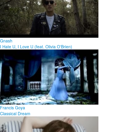
Gnash
I Hate U, I Love U (feat. Olivia O'Brien)
Francis Goya
Classical Dream