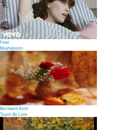
Feist
Mushaboom
Bernward Koch
Touch By Love