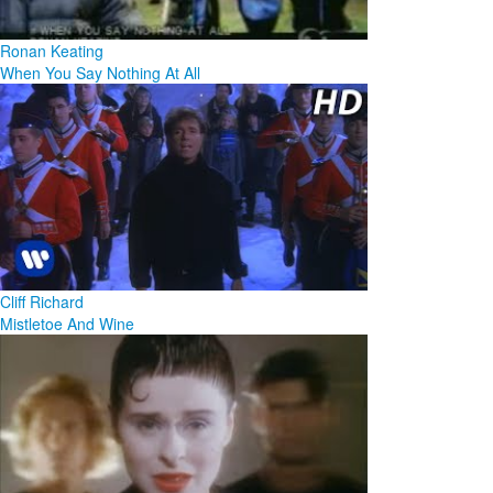
Ronan Keating
When You Say Nothing At All
Cliff Richard
Mistletoe And Wine