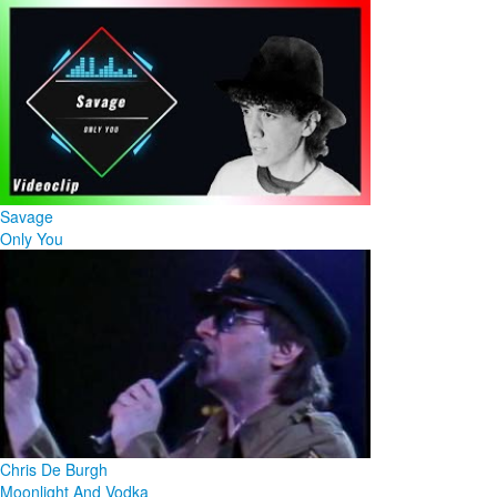
Savage
Only You
Chris De Burgh
Moonlight And Vodka