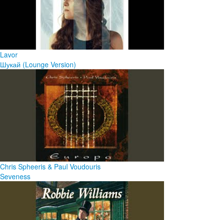
Lavor
Шукай (Lounge Version)
Chris Spheeris & Paul Voudouris
Seveness