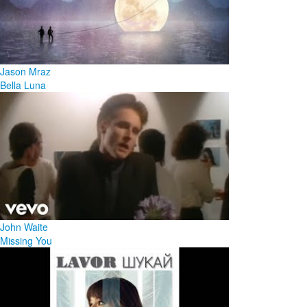
Jason Mraz
Bella Luna
John Waite
Missing You