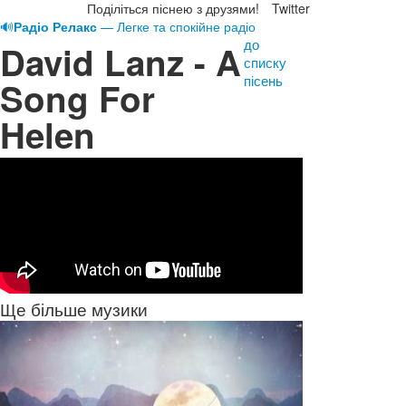
Поділіться піснею з друзями!
Twitter
🔊
Радіо Релакс
— Легке та спокійне радіо
до
David Lanz - A
списку
пісень
Song For
Helen
Ще більше музики