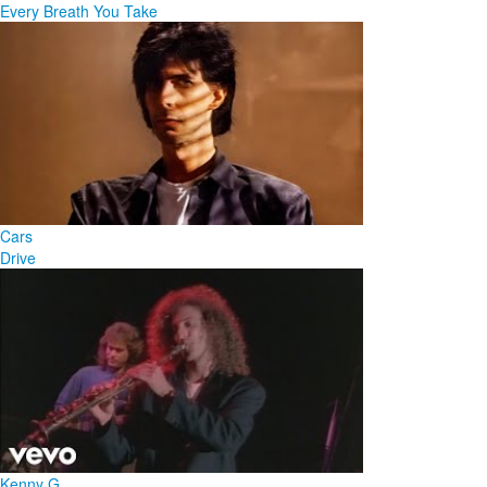
Every Breath You Take
Cars
Drive
Kenny G