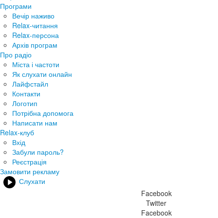
Програми
Вечір наживо
Relax-читання
Relax-персона
Архів програм
Про радіо
Міста і частоти
Як слухати онлайн
Лайфстайл
Контакти
Логотип
Потрібна допомога
Написати нам
Relax-клуб
Вхід
Забули пароль?
Реєстрація
Замовити рекламу
Слухати
Facebook
Twitter
Facebook