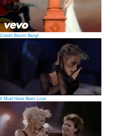
Crash! Boom! Bang!
It Must Have Been Love