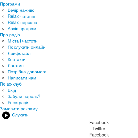
Програми
Вечір наживо
Relax-читання
Relax-персона
Архів програм
Про радіо
Міста і частоти
Як слухати онлайн
Лайфстайл
Контакти
Логотип
Потрібна допомога
Написати нам
Relax-клуб
Вхід
Забули пароль?
Реєстрація
Замовити рекламу
Слухати
Facebook
Twitter
Facebook