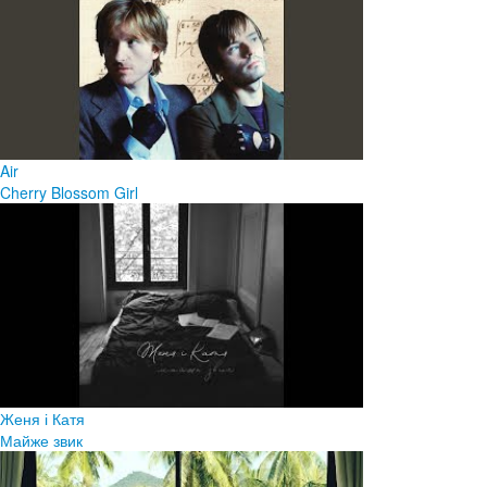
Air
Cherry Blossom Girl
Женя і Катя
Майже звик