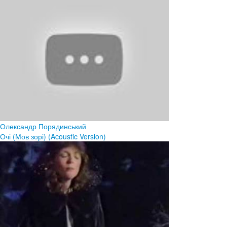
Олександр Порядинський
Очі (Мов зорі) (Acoustic Version)