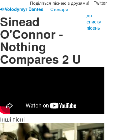
Поділіться піснею з друзями!
Twitter
🔊
Volodymyr Dantes
— Стожари
до
Sinead
списку
пісень
O'Connor -
Nothing
Compares 2 U
Інші пісні