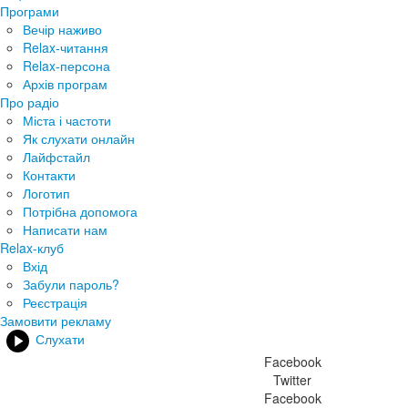
Програми
Вечір наживо
Relax-читання
Relax-персона
Архів програм
Про радіо
Міста і частоти
Як слухати онлайн
Лайфстайл
Контакти
Логотип
Потрібна допомога
Написати нам
Relax-клуб
Вхід
Забули пароль?
Реєстрація
Замовити рекламу
Слухати
Facebook
Twitter
Facebook