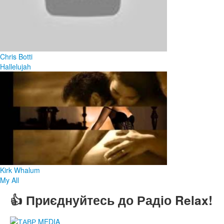
Chris Botti
Hallelujah
Kirk Whalum
My All
👍 Приєднуйтесь до Радіо Relax!