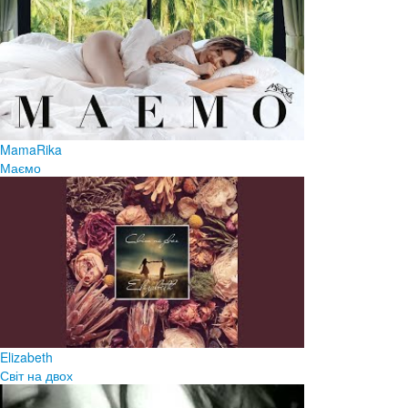
MamaRika
Маємо
Elizabeth
Світ на двох