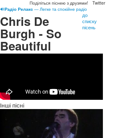
Поділіться піснею з друзями!
Twitter
🔊
Радіо Релакс
— Легке та спокійне радіо
до
Chris De
списку
пісень
Burgh - So
Beautiful
Інші пісні