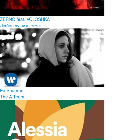
ZERNO feat. VOLOSHKA
Любов рушить скелі
Ed Sheeran
The A Team