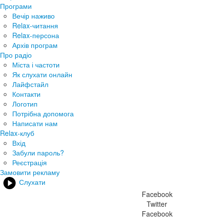
Програми
Вечір наживо
Relax-читання
Relax-персона
Архів програм
Про радіо
Міста і частоти
Як слухати онлайн
Лайфстайл
Контакти
Логотип
Потрібна допомога
Написати нам
Relax-клуб
Вхід
Забули пароль?
Реєстрація
Замовити рекламу
Слухати
Facebook
Twitter
Facebook