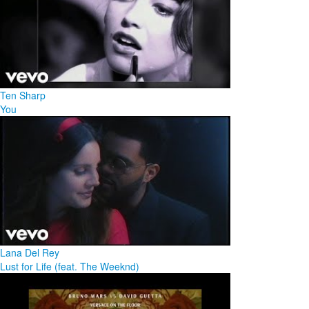
Ten Sharp
You
Lana Del Rey
Lust for Life (feat. The Weeknd)