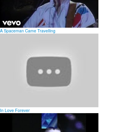
A Spaceman Came Travelling
In Love Forever