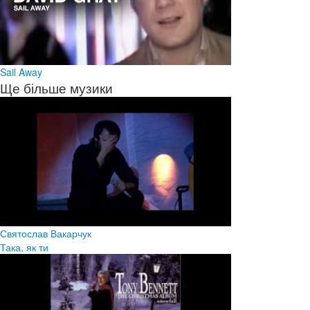
Sail Away
Ще більше музики
Святослав Вакарчук
Така, як ти