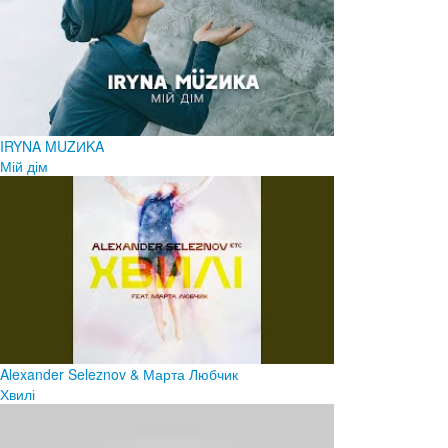
IRYNA MUZИKA
Мій дім
Alexander Seleznov & Марта Любчик
Хвилі