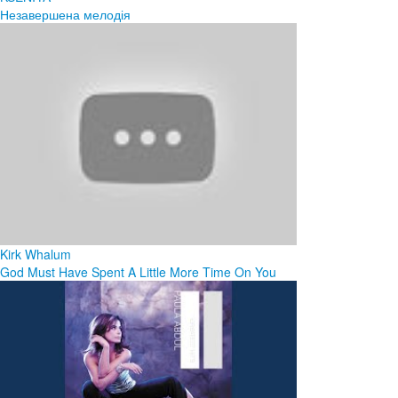
Незавершена мелодія
Kirk Whalum
God Must Have Spent A Little More Time On You