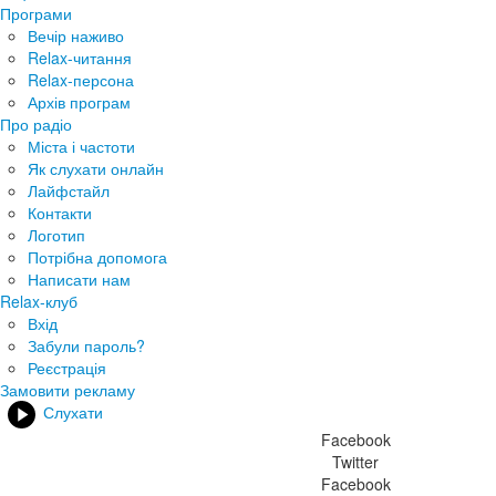
Програми
Вечір наживо
Relax-читання
Relax-персона
Архів програм
Про радіо
Міста і частоти
Як слухати онлайн
Лайфстайл
Контакти
Логотип
Потрібна допомога
Написати нам
Relax-клуб
Вхід
Забули пароль?
Реєстрація
Замовити рекламу
Слухати
Facebook
Twitter
Facebook