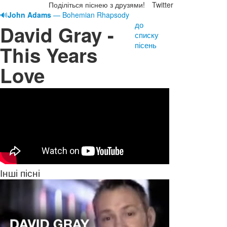
Поділіться піснею з друзями!
Twitter
🔊
John Adams
— Bohemian Rhapsody
до
David Gray -
списку
пісень
This Years
Love
Інші пісні