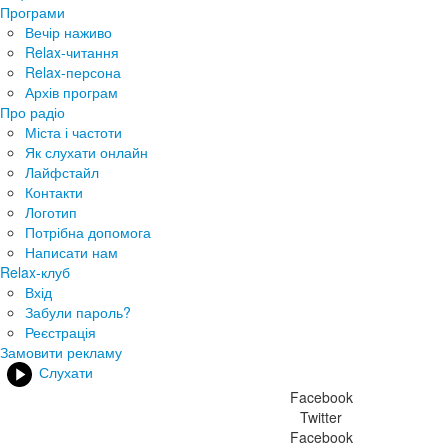
Програми
Вечір наживо
Relax-читання
Relax-персона
Архів програм
Про радіо
Міста і частоти
Як слухати онлайн
Лайфстайл
Контакти
Логотип
Потрібна допомога
Написати нам
Relax-клуб
Вхід
Забули пароль?
Реєстрація
Замовити рекламу
Слухати
Facebook
Twitter
Facebook