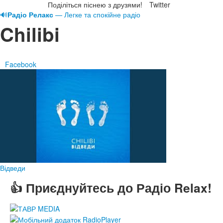
Поділіться піснею з друзями!
Twitter
🔊
Радіо Релакс
— Легке та спокійне радіо
Chilibi
Facebook
Відведи
👍 Приєднуйтесь до Радіо Relax!