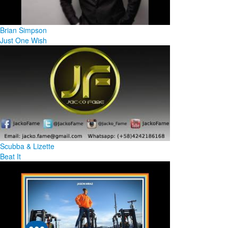
Brian Simpson
Just One Wish
Scubba & Lizette
Beat It