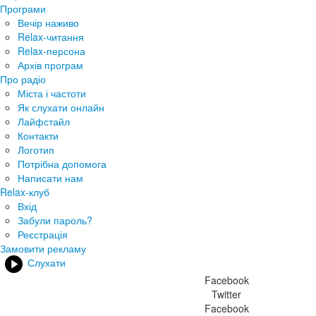
Програми
Вечір наживо
Relax-читання
Relax-персона
Архів програм
Про радіо
Міста і частоти
Як слухати онлайн
Лайфстайл
Контакти
Логотип
Потрібна допомога
Написати нам
Relax-клуб
Вхід
Забули пароль?
Реєстрація
Замовити рекламу
Слухати
Facebook
Twitter
Facebook