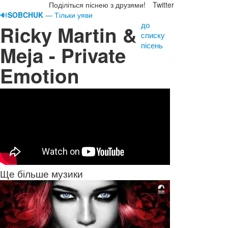
Поділіться піснею з друзями!
Twitter
🔊
SOBCHUK
— Тільки уяви
до
Ricky Martin &
списку
пісень
Meja - Private
Emotion
Ще більше музики